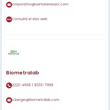
corporativo@santateresacr.com
Consultá el sitio web
Biometralab
2222-4658 / 8333-7999
v.berger@biometralab.com